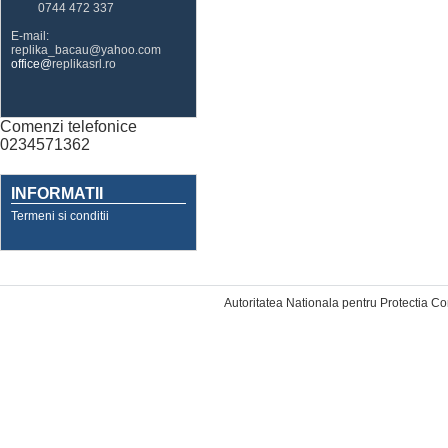
0744 472 337
E-mail:
replika_bacau@yahoo.com
office@
replikasrl.ro
Comenzi telefonice
0234571362
INFORMATII
Termeni si conditii
Designed by Web Mobile
Autoritatea Nationala pentru Protectia C