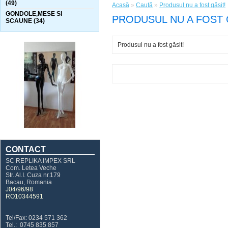
(49)
Acasă
»
Caută
»
Produsul nu a fost găsit!
GONDOLE,MESE SI
PRODUSUL NU A FOST 
SCAUNE (34)
Produsul nu a fost găsit!
CONTACT
SC REPLIKA IMPEX SRL
Com. Letea Veche
Str. Al.I. Cuza nr.179
Bacau, Romania
J04/96/98
RO10344591
Tel/Fax: 0234 571 362
Tel.: 0745 835 857