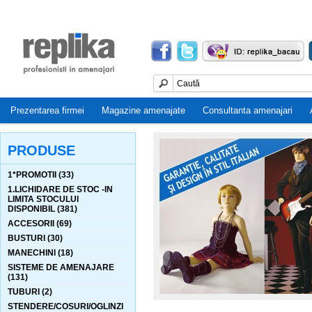
Prezentarea firmei
Magazine amenajate
Consultanta amenajari
PRODUSE
1*PROMOTII (33)
1.LICHIDARE DE STOC -IN
LIMITA STOCULUI
DISPONIBIL (381)
ACCESORII (69)
BUSTURI (30)
MANECHINI (18)
SISTEME DE AMENAJARE
(131)
TUBURI (2)
STENDERE/COSURI/OGLINZI