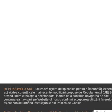
REPLIKA IMPEX SRL
- utilizează fişiere de tip cookie pentru a îmbunătăți exper
activitatea curentă cele mai recente modificări propuse de Regulamentul (UE) 201
privind libera circulație a acestor date. Înainte de a continua navigarea pe site-ul
continuarea navigării pe Website-ul nostru confirmi acceptarea utilizării fişierelo
fişiere cookie urmând instrucțiunile din Politica de Cookie.
Come