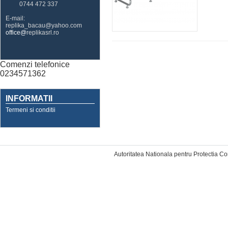
0744 472 337
E-mail:
replika_bacau@yahoo.com
office@
replikasrl.ro
Comenzi telefonice
0234571362
INFORMATII
Termeni si conditii
Designed by Web Mobile
Autoritatea Nationala pentru Protectia C