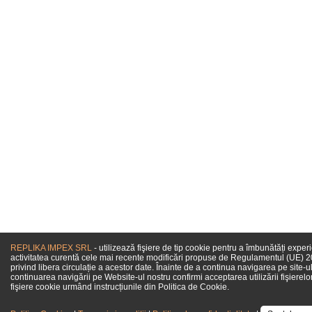
REPLIKA IMPEX SRL
- utilizează fişiere de tip cookie pentru a îmbunătăți exper
activitatea curentă cele mai recente modificări propuse de Regulamentul (UE) 201
privind libera circulație a acestor date. Înainte de a continua navigarea pe site-ul
continuarea navigării pe Website-ul nostru confirmi acceptarea utilizării fişierelo
fişiere cookie urmând instrucțiunile din Politica de Cookie.
Come