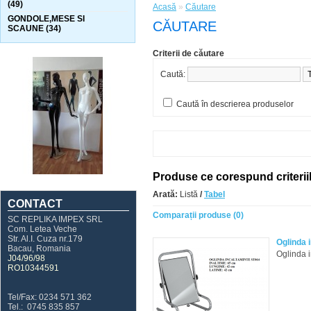
(49)
Acasă
»
Căutare
GONDOLE,MESE SI
CĂUTARE
SCAUNE (34)
Criterii de căutare
Caută:
Caută în descrierea produselor
Produse ce corespund criterii
Arată:
Listă
/
Tabel
CONTACT
Comparații produse (0)
SC REPLIKA IMPEX SRL
Com. Letea Veche
Str. Al.I. Cuza nr.179
Oglinda 
Bacau, Romania
Oglinda 
J04/96/98
RO10344591
Tel/Fax: 0234 571 362
Tel.: 0745 835 857