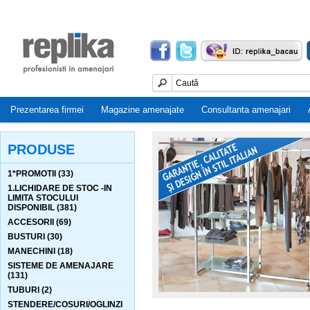
Prezentarea firmei
Magazine amenajate
Consultanta amenajari
PRODUSE
1*PROMOTII (33)
1.LICHIDARE DE STOC -IN
LIMITA STOCULUI
DISPONIBIL (381)
ACCESORII (69)
BUSTURI (30)
MANECHINI (18)
SISTEME DE AMENAJARE
(131)
TUBURI (2)
STENDERE/COSURI/OGLINZI