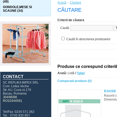
(49)
Acasă
»
Căutare
GONDOLE,MESE SI
CĂUTARE
SCAUNE (34)
Criterii de căutare
Caută:
Caută în descrierea produselor
Produse ce corespund criterii
Arată:
Listă
/
Tabel
CONTACT
Comparații produse (0)
SC REPLIKA IMPEX SRL
Com. Letea Veche
Str. Al.I. Cuza nr.179
B3026B
Bacau, Romania
Racord c
J04/96/98
Dimensiun
RO10344591
Tel/Fax: 0234 571 362
Tel.: 0745 835 857