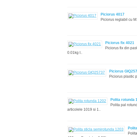
Piciorus 4017
Piciorus reglabil c
Piciorus fix 4021
Piciorus fix din pa
0.01kg I..
Piciorus GIQ25
Piciorus plastic
Polita rotunda 
Polita pal rotu
articolele 1019 si 1..
Polit
Polit