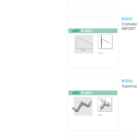
B3037
Cremalie
IMPORT .
B3041
Suport po