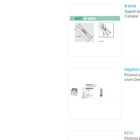
B3049
Suport du
Culoare: 
GIQ2561
Piciorus 
crom Gre
8372
Piciorus 