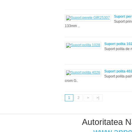
Suport pe
Suport pri
133mm ..
Suport polita 10
Suport polita de
Suport polita 40
Suport polita pal
crom G..
1
2
>
>|
Autoritatea N
Designed by Web Mobile
www.anpc