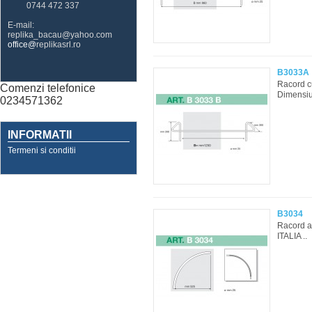
0744 472 337
E-mail:
replika_bacau@yahoo.com
office@
replikasrl.ro
B3033A
Racord c
Comenzi telefonice
Dimensiun
0234571362
INFORMATII
Termeni si conditii
B3034
Racord a
ITALIA ..