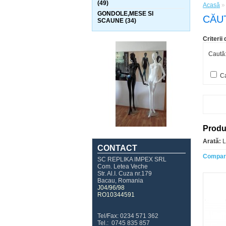
(49)
Acasă
GONDOLE,MESE SI
CĂU
SCAUNE (34)
Criterii
Caută
Ca
Produs
Arată:
L
CONTACT
Compara
SC REPLIKA IMPEX SRL
Com. Letea Veche
Str. Al.I. Cuza nr.179
Bacau, Romania
J04/96/98
RO10344591
Tel/Fax: 0234 571 362
Tel.: 0745 835 857