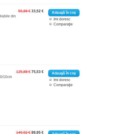
55,86 €
33,52 €
iabile din
Imi doresc
Comparaţie
125,88 €
75,53 €
H20/10cm
Imi doresc
Comparaţie
149,92 €
89,95 €