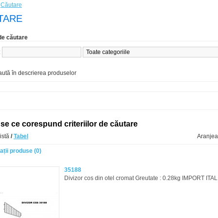
»
Căutare
TARE
 de căutare
:
ută în descrierea produselor
e ce corespund criteriilor de căutare
istă
/
Tabel
Aranje
ții produse (0)
35188
Divizor cos din otel cromat Greutate : 0.28kg IMPORT ITAL