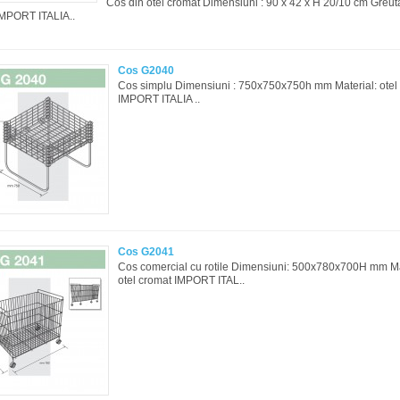
Cos din otel cromat Dimensiuni : 90 x 42 x H 20/10 cm Greuta
IMPORT ITALIA..
Cos G2040
Cos simplu Dimensiuni : 750x750x750h mm Material: otel
IMPORT ITALIA ..
Cos G2041
Cos comercial cu rotile Dimensiuni: 500x780x700H mm Ma
otel cromat IMPORT ITAL..