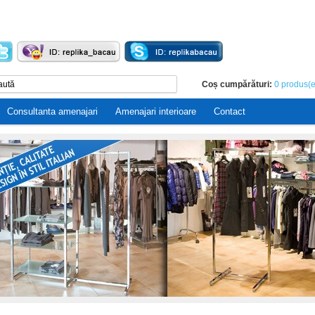
Coș cumpărături:
0 produs(e
Consultanta amenajari
Amenajari interioare
Contact