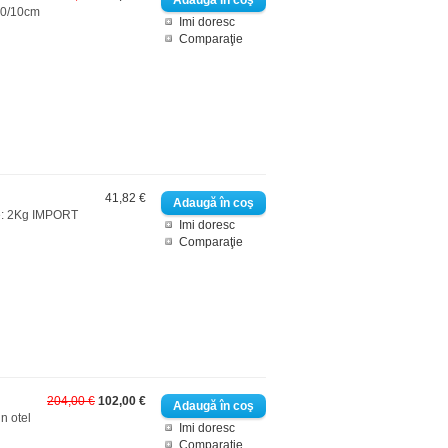
H20/10cm
Imi doresc
Comparaţie
41,82 €
te: 2Kg IMPORT
Imi doresc
Comparaţie
204,00 €
102,00 €
 otel
Imi doresc
Comparaţie