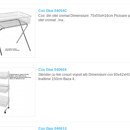
Cos Gius 04054C
Cos din otel cromat Dimensiuni: 75x55xH16cm Picioare pl
otel cromat , ina..
Cos Gius 04060X
Stender cu trei cosuri vopsit alb Dimensiuni cos 60x42x
Inaltime 150cm Baza 4..
Cos Gius 04061X