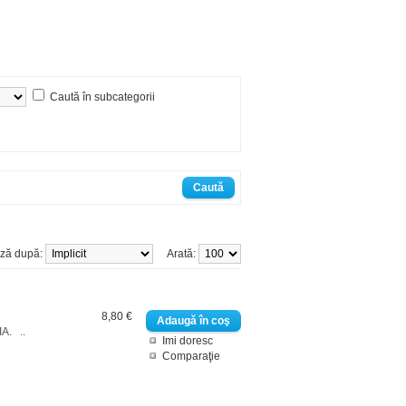
Caută în subcategorii
ază după:
Arată:
8,80 €
IA. ..
Imi doresc
Comparaţie