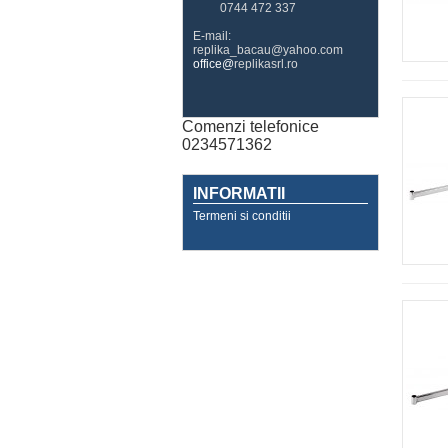
0744 472 337
E-mail:
replika_bacau@yahoo.com
office@
replikasrl.ro
Comenzi telefonice
0234571362
INFORMATII
Termeni si conditii