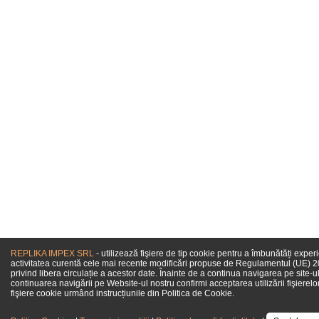
REPLIKA IMPEX SRL
- utilizează fişiere de tip cookie pentru a îmbunătăți exper
activitatea curentă cele mai recente modificări propuse de Regulamentul (UE) 201
privind libera circulație a acestor date. Înainte de a continua navigarea pe site-ul
continuarea navigării pe Website-ul nostru confirmi acceptarea utilizării fişierelo
fişiere cookie urmând instrucțiunile din Politica de Cookie.
Come