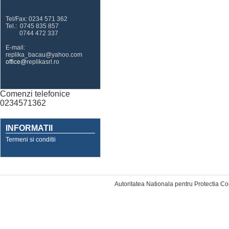
Tel/Fax: 0234 571 362
Tel.: 0745 835 857
0744 472 337
E-mail:
replika_bacau@yahoo.com
office@
replikasrl.ro
Comenzi telefonice
0234571362
INFORMATII
Termeni si conditii
Designed by Web Mobile
Autoritatea Nationala pentru Protectia C