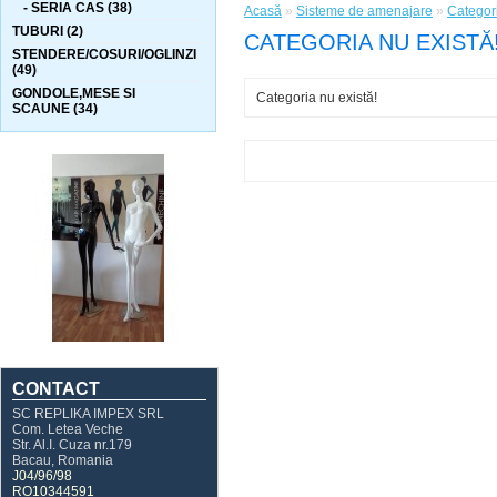
- SERIA CAS (38)
Acasă
»
Sisteme de amenajare
»
Categori
TUBURI (2)
CATEGORIA NU EXISTĂ
STENDERE/COSURI/OGLINZI
(49)
GONDOLE,MESE SI
Categoria nu există!
SCAUNE (34)
CONTACT
SC REPLIKA IMPEX SRL
Com. Letea Veche
Str. Al.I. Cuza nr.179
Bacau, Romania
J04/96/98
RO10344591