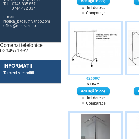
Tel.: 0745 835 857
Imi doresc
0744 472 337
Comparaţie
E-mail:
replika_bacau@yahoo.com
office@
replikasrl.ro
Comenzi telefonice
0234571362
INFORMATII
Termeni si conditii
02008C
61,64 €
Imi doresc
Comparaţie