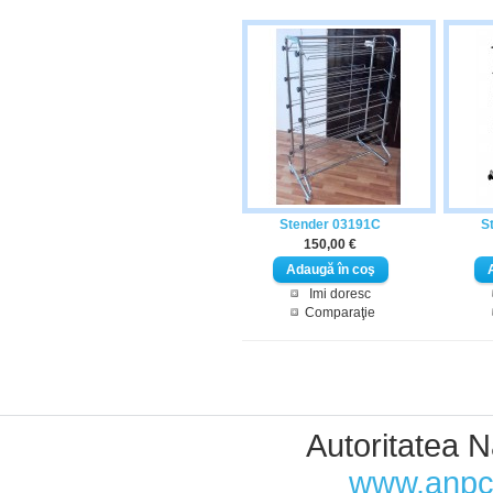
Stender 03191C
S
150,00 €
Imi doresc
Comparaţie
Autoritatea N
Designed by Web Mobile
www.anpc