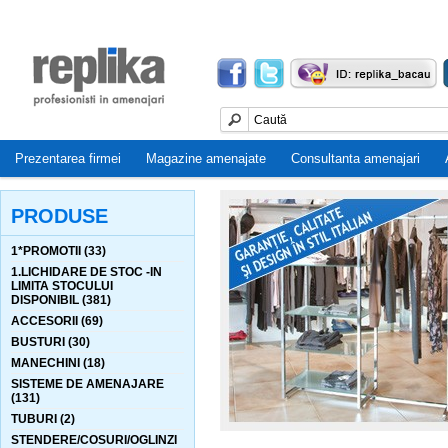
Prezentarea firmei
Magazine amenajate
Consultanta amenajari
PRODUSE
1*PROMOTII (33)
1.LICHIDARE DE STOC -IN
LIMITA STOCULUI
DISPONIBIL (381)
ACCESORII (69)
BUSTURI (30)
MANECHINI (18)
SISTEME DE AMENAJARE
(131)
TUBURI (2)
STENDERE/COSURI/OGLINZI