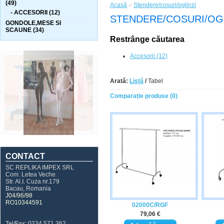
(49)
Acasă
»
Stendere/cosuri/oglinzi
- ACCESORII (12)
STENDERE/COSURI/OGL
GONDOLE,MESE SI
SCAUNE (34)
Restrânge căutarea
Accesorii (12)
Arată:
Listă
/
Tabel
Comparație produse (0)
CONTACT
SC REPLIKA IMPEX SRL
Com. Letea Veche
Str. Al.I. Cuza nr.179
Bacau, Romania
J04/96/98
RO10344591
02000C/RGF
79,06 €
Tel/Fax: 0234 571 362