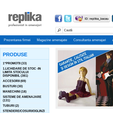
Prezentarea firmei
Magazine amenajate
Consultanta amenajari
PRODUSE
1*PROMOTII (33)
1.LICHIDARE DE STOC -IN
LIMITA STOCULUI
DISPONIBIL (381)
ACCESORII (69)
BUSTURI (30)
MANECHINI (18)
SISTEME DE AMENAJARE
(131)
TUBURI (2)
STENDERE/COSURI/OGLINZI