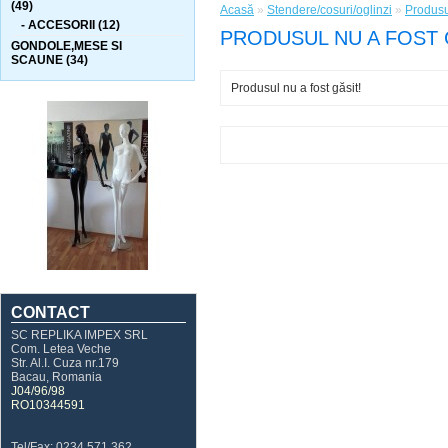
(49)
Acasă
»
Stendere/cosuri/oglinzi
»
Produsul
- ACCESORII (12)
PRODUSUL NU A FOST 
GONDOLE,MESE SI
SCAUNE (34)
Produsul nu a fost găsit!
CONTACT
SC REPLIKA IMPEX SRL
Com. Letea Veche
Str. Al.I. Cuza nr.179
Bacau, Romania
J04/96/98
RO10344591
Tel/Fax: 0234 571 362