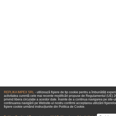
REPLIKA IMPEX SRL
- utilizează fişiere de tip cookie pentru a îmbunătăți exper
activitatea curentă cele mai recente modificări propuse de Regulamentul (UE) 201
privind libera circulație a acestor date. Înainte de a continua navigarea pe site-ul
continuarea navigării pe Website-ul nostru confirmi acceptarea utilizării fişierelo
fişiere cookie urmând instrucțiunile din Politica de Cookie.
Come