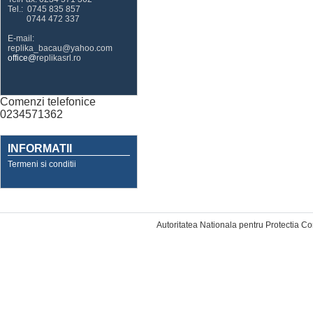
Tel.: 0745 835 857
0744 472 337
E-mail:
replika_bacau@yahoo.com
office@
replikasrl.ro
Comenzi telefonice
0234571362
INFORMATII
Termeni si conditii
Designed by Web Mobile
Autoritatea Nationala pentru Protectia C