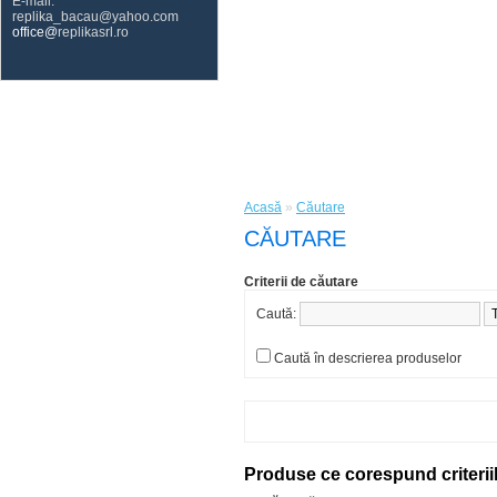
E-mail:
replika_bacau@yahoo.com
office@
replikasrl.ro
Acasă
»
Căutare
CĂUTARE
Criterii de căutare
Caută:
Caută în descrierea produselor
Produse ce corespund criterii