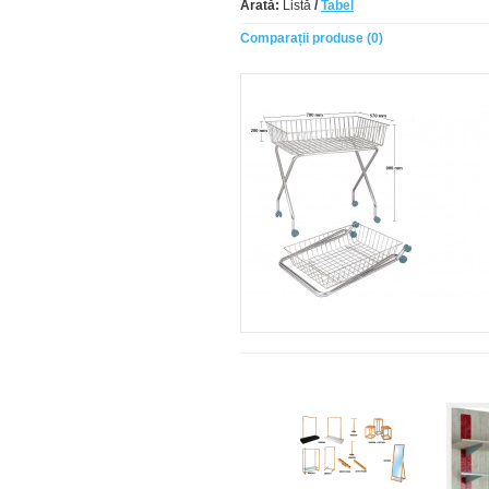
Arată:
Listă
/
Tabel
Comparații produse (0)