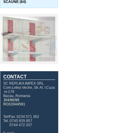
SCAUNE (64)
CONTACT
SC REPLIKA IMPEX SRL
Com.Letea Veche, Str. Al. I.Cuza
nr.179
Bacau, Romania
J04/96/98
RO10344591
Tel/Fax: 0234 571 362
Tel.:0745 835 857
0744 472 337